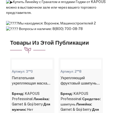
Купить Линейку с Гранатом и ягодами Годжи от KAPOUS
можно в выставочном зале или через вашего торгового
представителя.
Мы находимся: Воронеж, Машиностроителей 2
Вопросы и наличие: 8(800) 700-08-78
Товары Из Этой Публикации
Артикул: 3**0
Артикул: 2**8
Питательная
Укрепляющий
укрепляющая маска
фруктовый шампунь
для волос с Гранатом
для волос с Гранатом
и ягодами Годжи линии
Бренд:
KAPOUS
и ягодами Годжи линии
Бренд:
KAPOUS
Studio Professional,
Professoinal
Линейка:
Studio Professional,
Professoinal
Средство:
750 мл
Garnet & Goji berry
Для
350 мл
шампунь
Линейка:
мужчин:
Нет
Garnet & Goji berry
Для