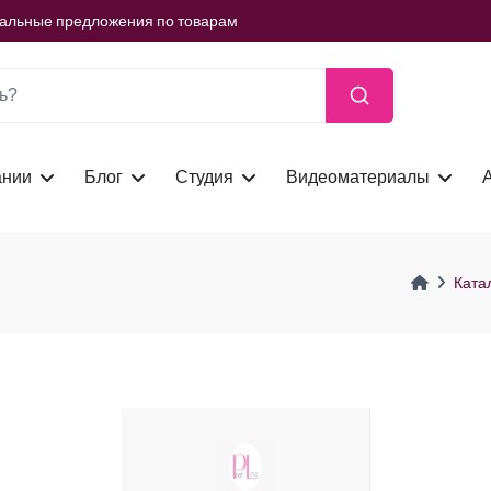
ть сейчас
иальные предложения по товарам
ть сейчас
иальные предложения по товарам
ть сейчас
ании
Блог
Студия
Видеоматериалы
Ката