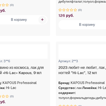
дибутилфталат,толуол,форма
(0)
уб.
(0)
126 руб.
В корзину
В корзину
л: 3**6
Артикул: 2**3
вино из космоса, лак для
2023 любит-не любит, лак
й «Hi-Lac» Kapous, 9 мл
ногтей "Hi-Lac", 12 мл
:
KAPOUS Professoinal
Бренд:
KAPOUS Professoinal
ка:
Hi-Lac
Средство:
лак
Линейка:
Hi-L
содержит:
(0)
толуол,формальдегиды,дибут
уб.