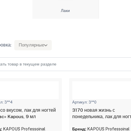
Лаки
овка:
Популярные
л: 3**4
Артикул: 3**0
со вкусом, лак для ногтей
3170 новая жизнь с
ac» Kapous, 9 мл
понедельника, лак для ног
«Hi-Lac» Kapous, 9 мл
:
KAPOUS Professoinal
Бренд:
KAPOUS Professoinal