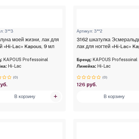
л: 3**3
Артикул: 3**2
луна моей жизни, лак для
3162 шкатулка Эсмеральд
й «Hi-Lac» Kapous, 9 мл
лак для ногтей «Hi-Lac» Ka
9 мл
:
KAPOUS Professoinal
Бренд:
KAPOUS Professoinal
ка:
Hi-Lac
Линейка:
Hi-Lac
(0)
(0)
уб.
126 руб.
В корзину
В корзину