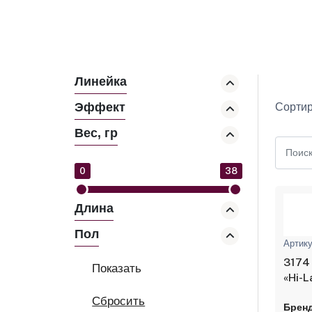
Линейка
Эффект
Сортир
Вес, гр
0
38
Длина
Пол
Артику
3174 
«Hi-L
Бренд