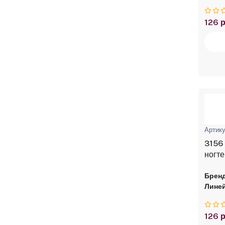
126 р
Артику
3156 
ногте
Бренд
Линей
126 р