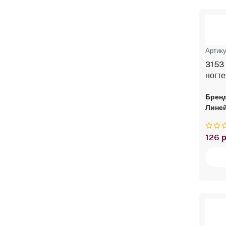
Артику
3153 
ногте
Бренд
Линей
126 р