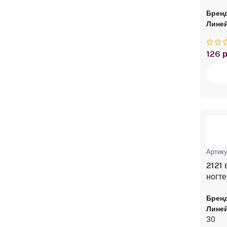
Бренд
Линей
126 р
Артику
2121
ногте
Бренд
Линей
30