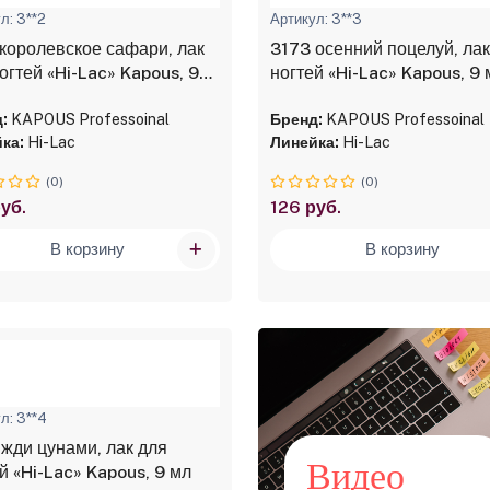
л: 3**2
Артикул: 3**3
королевское сафари, лак
3173 осенний поцелуй, лак
огтей «Hi-Lac» Kapous, 9
ногтей «Hi-Lac» Kapous, 9
:
KAPOUS Professoinal
Бренд:
KAPOUS Professoinal
ка:
Hi-Lac
Линейка:
Hi-Lac
(0)
(0)
уб.
126 руб.
В корзину
В корзину
л: 3**4
жди цунами, лак для
Видео
й «Hi-Lac» Kapous, 9 мл