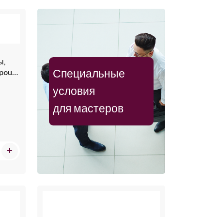
ы,
Специальные
pous,
условия
для мастеров