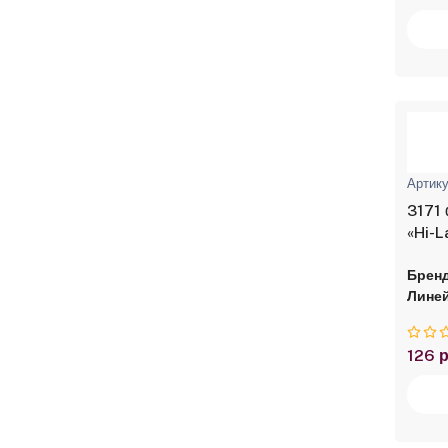
Артику
3171 
«Hi-L
Бренд
Линей
126 р