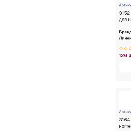
Артику
3152 
для н
мл
Бренд
Линей
126 р
Артику
3164 
ногте