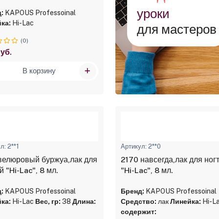
уроки
:
KAPOUS Professoinal
ка:
Hi-Lac
для мастеров
(0)
уб.
В корзину
л: 2**1
Артикул: 2**0
 велюровый буржуа,лак для
2170 навсегда,лак для ног
й "Hi-Lac", 8 мл.
"Hi-Lac", 8 мл.
:
KAPOUS Professoinal
Бренд:
KAPOUS Professoinal
ка:
Hi-Lac
Вес, гр:
38
Длина:
Средство:
лак
Линейка:
Hi-L
содержит: