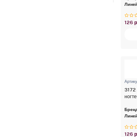
Линей
126 р
Артику
3172 
ногте
Бренд
Линей
126 р