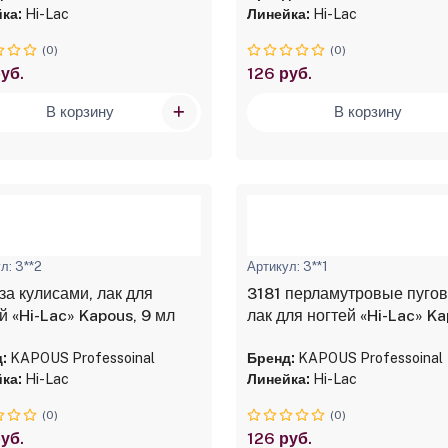
ка:
Hi-Lac
Линейка:
Hi-Lac
(0)
(0)
уб.
126 руб.
В корзину
В корзину
л: 3**2
Артикул: 3**1
за кулисами, лак для
3181 перламутровые пуго
й «Hi-Lac» Kapous, 9 мл
лак для ногтей «Hi-Lac» Ka
9 мл
:
KAPOUS Professoinal
Бренд:
KAPOUS Professoinal
ка:
Hi-Lac
Линейка:
Hi-Lac
(0)
(0)
уб.
126 руб.