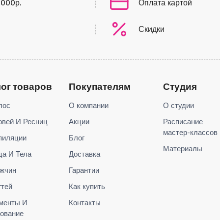
0000р.
Оплата картой
Скидки
лог товаров
Покупателям
Студия
лос
О компании
О студии
овей И Ресниц
Акции
Расписание
мастер-классов
пиляции
Блог
Материалы
ца И Тела
Доставка
жчин
Гарантии
гтей
Как купить
менты И
Контакты
ование