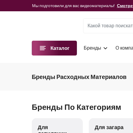
Мы подготовили для вас видеоматериалы!
Смотре
Зарегистрируйтесь как мастер
и получите спец
Мы подготовили для вас видеоматериалы!
Смотре
Бренды
О комп
Каталог
Бренды Расходных Материалов
Бренды По Категориям
дные
Для
Для загара