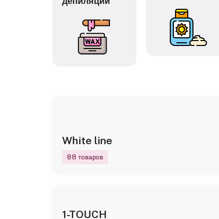
иалы
депиляции
White line
88 товаров
1-TOUCH