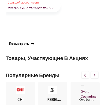
Предложения популярных производителей
Обзор
Большой ассортимент
Теплых И Гибридных Восков
Оборудование для салонов
Ножницы и бритвы
От Italwax
товаров для укладки волос
В наличии и под заказ
Посмотреть
Записаться
Посмотреть
Подробнее
Товары, Участвующие В Акциях
Популярные Бренды
CHI
REBEL
Oyster
BARBER
Cosmetics