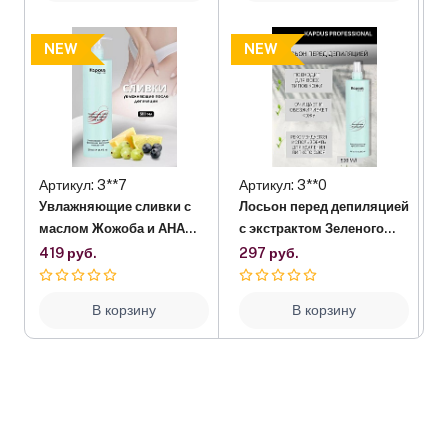
NEW
NEW
Артикул: 3**7
Артикул: 3**0
А
Увлажняющие сливки с
Лосьон перед депиляцией
Н
маслом Жожоба и АНА
с экстрактом Зеленого
м
кислотами Kapous, 500
чая Kapous, 500 мл
419 руб.
297 руб.
1
мл
В корзину
В корзину