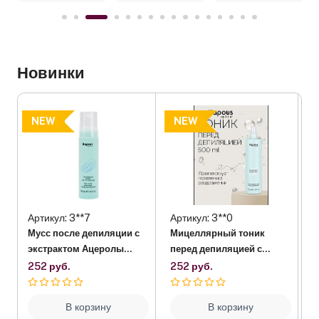
Новинки
NEW
NEW
Артикул: 3**7
Артикул: 3**0
А
Мусс после депиляции с
Мицеллярный тоник
C
экстрактом Ацеролы
перед депиляцией с
ш
Kapous, 225 мл
витамином С Kapous, 500
U
252 руб.
252 руб.
9
мл
В корзину
В корзину