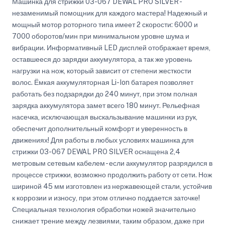
Машинка для стрижки 03-067 DEWAL PRO SILVER -
незаменимый помощник для каждого мастера! Надежный и
мощный мотор роторного типа имеет 2 скорости: 6000 и
7000 оборотов/мин при минимальном уровне шума и
вибрации. Информативный LED дисплей отображает время,
оставшееся до зарядки аккумулятора, а так же уровень
нагрузки на нож, который зависит от степени жесткости
волос. Ёмкая аккумуляторная Li-Ion батарея позволяет
работать без подзарядки до 240 минут, при этом полная
зарядка аккумулятора замет всего 180 минут. Рельефная
насечка, исключающая выскальзывание машинки из рук,
обеспечит дополнительный комфорт и уверенность в
движениях! Для работы в любых условиях машинка для
стрижки 03-067 DEWAL PRO SILVER оснащена 2,4
метровым сетевым кабелем - если аккумулятор разрядился в
процессе стрижки, возможно продолжить работу от сети. Нож
шириной 45 мм изготовлен из нержавеющей стали, устойчив
к коррозии и износу, при этом отлично поддается заточке!
Специальная технология обработки ножей значительно
снижает трение между лезвиями, таким образом, даже при