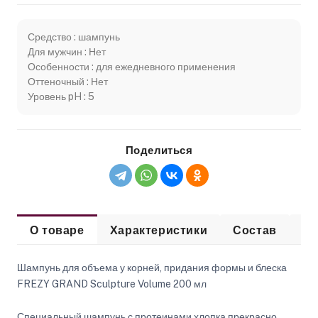
Средство : шампунь
Для мужчин : Нет
Особенности : для ежедневного применения
Оттеночный : Нет
Уровень pH : 5
Поделиться
О товаре
Характеристики
Состав
Сп
Шампунь для объема у корней, придания формы и блеска
FREZY GRAND Sculpture Volume 200 мл
Специальный шампунь с протеинами хлопка прекрасно