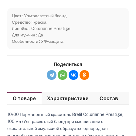
Цвет : Ультрасветлый блонд
Средство : краска
Линейка : Colorianne Prestige
Для мужчин : Да
Особенности : УФ-защита
Поделиться
О товаре
Характеристики
Состав
Сп
10/00 Перманентный краситель Brelil Colorianne Prestige,
100 мл /Ультрасветлый блонд при смешивании с
окислительной эмульсией образуется однородная
кремообразная консистенция, которая обладает приятным