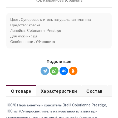
В избранное
Сравнить
Цвет : Суперосветлитель натуральная платина
Средство : краска
Линейка : Colorianne Prestige
Для мужчин : Да
Особенности : УФ-защита
Поделиться
О товаре
Характеристики
Состав
Сп
100/0 Перманентный краситель Brelil Colorianne Prestige,
100 мл /Суперосветлитель натуральная платина при
смешивании с окислительной эмульсией образуется