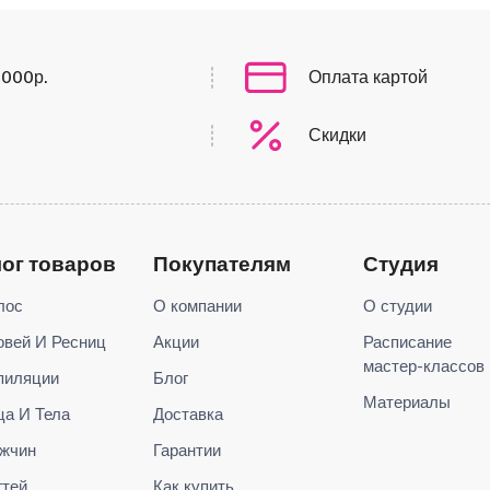
0000р.
Оплата картой
Скидки
лог товаров
Покупателям
Студия
лос
О компании
О студии
овей И Ресниц
Акции
Расписание
мастер-классов
пиляции
Блог
Материалы
ца И Тела
Доставка
жчин
Гарантии
гтей
Как купить