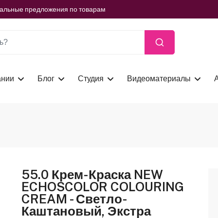
ть сейчас
иальные предложения по товарам
ть сейчас
иальные предложения по товарам
ть сейчас
ании
Блог
Студия
Видеоматериалы
55.0 Крем-Краска NEW
ECHOSCOLOR COLOURING
CREAM - Светло-
Каштановый, Экстра