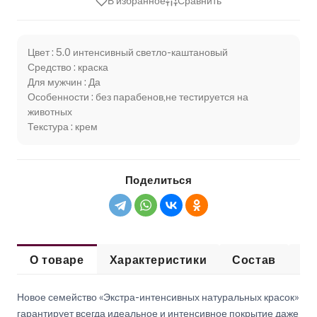
В избранное
Сравнить
Цвет : 5.0 интенсивный светло-каштановый
Средство : краска
Для мужчин : Да
Особенности : без парабенов,не тестируется на
животных
Текстура : крем
Поделиться
О товаре
Характеристики
Состав
Сп
Новое семейство «Экстра-интенсивных натуральных красок»
гарантирует всегда идеальное и интенсивное покрытие даже