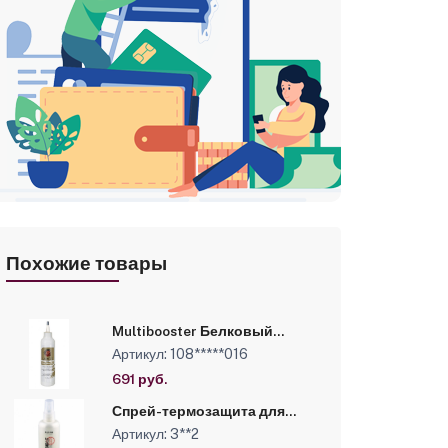
Похожие товары
Multibooster Белковый
концентрат для волос
Артикул: 108*****016
LUXOR Professional190 мл
691 руб.
Спрей-термозащита для
волос «Invisible Care» серии
Артикул: 3**2
"Styling" линии Studio