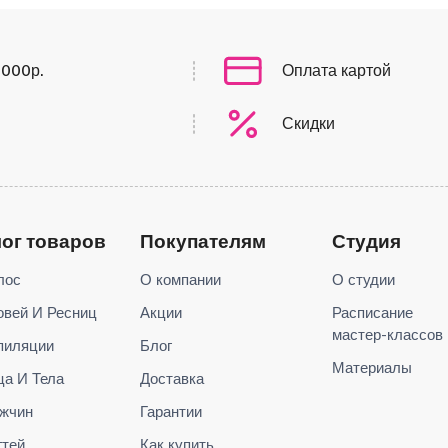
0000р.
Оплата картой
Скидки
лог товаров
Покупателям
Студия
лос
О компании
О студии
овей И Ресниц
Акции
Расписание
мастер-классов
пиляции
Блог
Материалы
ца И Тела
Доставка
жчин
Гарантии
гтей
Как купить