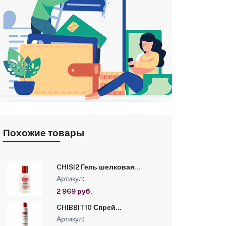
Похожие товары
CHISI2 Гель шелковая
инфузия CHI INFRA с
Артикул:
ароматом BOTANICAL BLISS,
59мл
2 969 руб.
CHIBBIT10 Спрей
текстурирующий двойного
Артикул:
действия CHI INFRA с