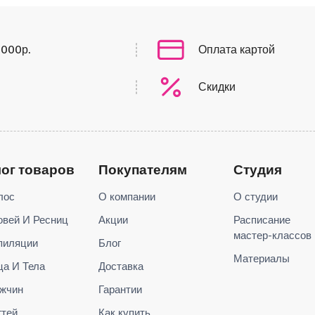
0000р.
Оплата картой
Скидки
лог товаров
Покупателям
Студия
лос
О компании
О студии
овей И Ресниц
Акции
Расписание
мастер-классов
пиляции
Блог
Материалы
ца И Тела
Доставка
жчин
Гарантии
гтей
Как купить