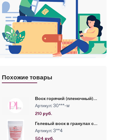
зывы
Похожие товары
Воск горячий (пленочный)
ITALWAX Top Line Emerald
Артикул: 30***-w
(Изумруд) гранулы 100гр
№100
210 руб.
Гелевый воск в гранулах с
ароматом «Папайя» Kapous,
Артикул: 3**4
200 г
504 руб.