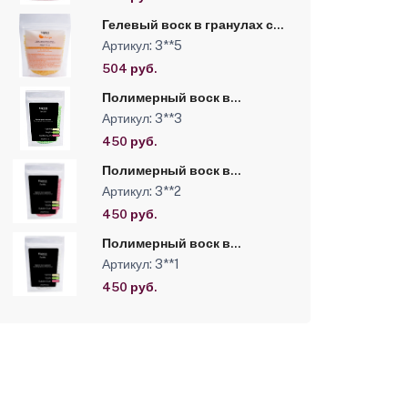
Гелевый воск в гранулах с
ароматом «Манго» Kapous,
Артикул: 3**5
200 г
504 руб.
Полимерный воск в
гранулах «Flexible» с
Артикул: 3**3
ароматом Мохито Kapous,
250 г
450 руб.
Полимерный воск в
гранулах «Flexible» с
Артикул: 3**2
ароматом Бабл Гам Kapous,
250 г
450 руб.
Полимерный воск в
гранулах «Flexible» с
Артикул: 3**1
ароматом Ваниль Kapous,
250 г
450 руб.