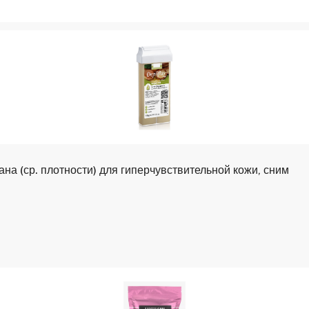
lax Воск в картридже, 110 гр., цвет Аргана (ср. плотности) для гиперчувствительной кожи, сним