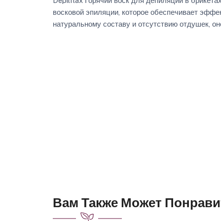
Depilflax Горячий воск для депиляции в брикета
восковой эпиляции, которое обеспечивает эффек
натуральному составу и отсутствию отдушек, оно
Вам Также Может Понрави