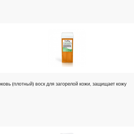
lax Воск в картридже, 110 гр., цвет Морковь (плотный) воск для загорелой кожи, защищает кожу