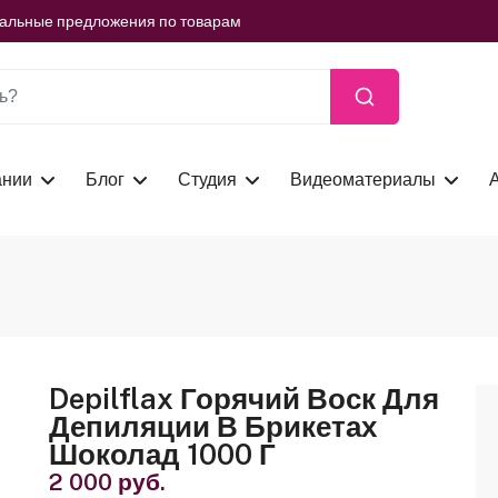
иальные предложения по товарам
ть сейчас
иальные предложения по товарам
ть сейчас
ании
Блог
Студия
Видеоматериалы
Depilflax Горячий Воск Для
Депиляции В Брикетах
Шоколад 1000 Г
2 000 руб.