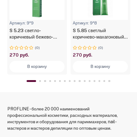
Артикул: 9*9
Артикул: 9*8
S 5.23 светло-
S 5.85 светлый
коричневый бежево-
коричнево-махагоновый
перламутровый крем-
крем-краска для волос с
(0)
(0)
краска для волос с
экстрактом женьшеня и
270 руб.
270 руб.
экстрактом женьшеня и
рисовыми протеинами
рисовыми протеинами
Studio Professional, 100
В корзину
В корзину
0
Studio Professional, 100
мл
мл
PROFLINE - более 20 000 наименований
профессиональной косметики, расходных материалов,
инструментов и оборудования для парикмахеров, nail-
мастеров и мастеров депиляции по оптовым ценам.