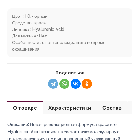
Цвет : 1.0, черный
Средство : краска
Линейка : Hyaluronic Acid
Для мужчин : Нет
Особенности : с пантенолом,защита во время
окрашивания
Поделиться
О товаре
Характеристики
Состав
Сп
Описание: Новая революционная формула красителя
Hyaluronic Acid включает в состав низкомолекулярную
гиалуроновую кислоту и инновационный ухаживающий