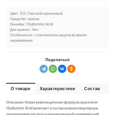
Цвет : 5.0, Светлый коричневый
Средство : краска
Линейка : Hyaluronic Acid
Для мужчин : Нет
Особенности : с пантенолом,защита во время
окрашивания
Поделиться
О товаре
Характеристики
Состав
Сп
Описание: Новая революционная формула красителя
Hyaluronic Acid включает в состав низкомолекулярную
гиалуроновую кислоту и инновационный ухаживающий