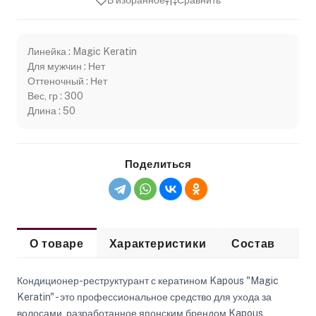
В избранное
Сравнить
Линейка : Magic Keratin
Для мужчин : Нет
Оттеночный : Нет
Вес, гр : 300
Длина : 50
Поделиться
О товаре
Характеристики
Состав
Сп
Кондиционер-реструктурант с кератином Kapous "Magic
Keratin" - это профессиональное средство для ухода за
волосами, разработанное японским брендом Kapous