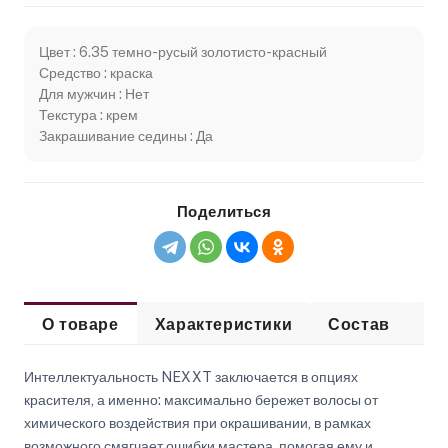
Цвет : 6.35 темно-русый золотисто-красный
Средство : краска
Для мужчин : Нет
Текстура : крем
Закрашивание седины : Да
Поделиться
О товаре
Характеристики
Состав
Сп
Интеллектуальность NEXXT заключается в опциях
красителя, а именно: максимально бережет волосы от
химического воздействия при окрашивании, в рамках
возможного смягчает ошибки мастера, помогая ему и