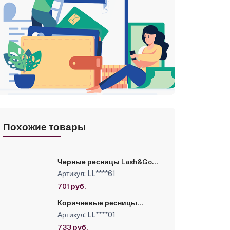
Похожие товары
Черные ресницы Lash&Go
0,10/D+/13 mm (16 линий)
Артикул: LL****61
701 руб.
Коричневые ресницы
Lash&Go микс 0,07/C/7-14
Артикул: LL****01
mm "Эспрессо" (16 линий)
733 руб.