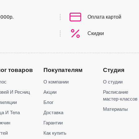
0000р.
Оплата картой
Скидки
лог товаров
Покупателям
Студия
лос
О компании
О студии
овей И Ресниц
Акции
Расписание
мастер-классов
пиляции
Блог
Материалы
ца И Тела
Доставка
жчин
Гарантии
гтей
Как купить