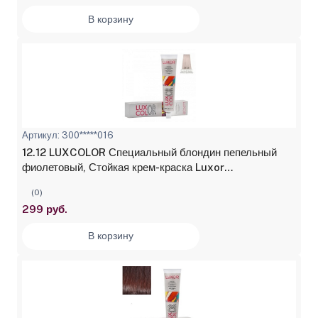
В корзину
Артикул: 300*****016
12.12 LUXCOLOR Специальный блондин пепельный
фиолетовый, Стойкая крем-краска Luxor
Professional, 100 мл (10131010/110422/3195889/2,
(0)
БОЛГАРИЯ)
299 руб.
В корзину