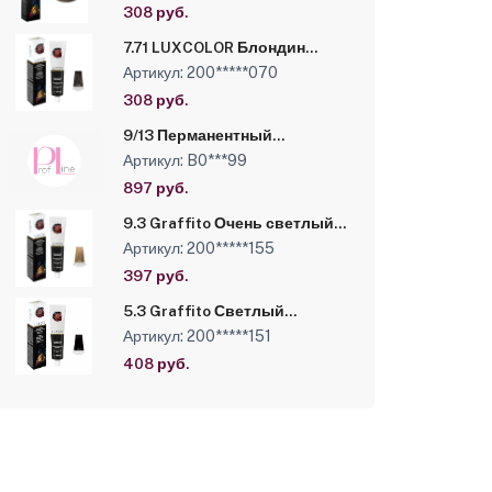
краска Luxor Professional,
308 руб.
100 мл
7.71 LUXCOLOR Блондин
шоколадный пепельный,
Артикул: 200*****070
Стойкая крем-краска Luxor
Professional, 100 мл
308 руб.
9/13 Перманентный
краситель Brelil Colorianne
Артикул: B0***99
Prestige, 100 мл /Песочный
очень светлый блонд
897 руб.
9.3 Graffito Очень светлый
блондин золотистый,
Артикул: 200*****155
Стойкая крем-краска Luxor
Professional, 100 мл
397 руб.
5.3 Graffito Светлый
коричневый золотистый,
Артикул: 200*****151
Стойкая крем-краска Luxor
Professional, 100 мл.
408 руб.