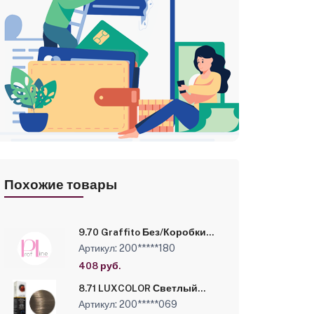
Похожие товары
9.70 Graffito Без/Коробки
Очень светлый блондин
Артикул: 200*****180
интенсивный шоколадный,
Стойкая крем-краска Luxor
408 руб.
Professional,100 мл
(10131010/180325/5087930/4)
8.71 LUXCOLOR Светлый
блондин шоколадный
Артикул: 200*****069
пепельный, Стойкая крем-