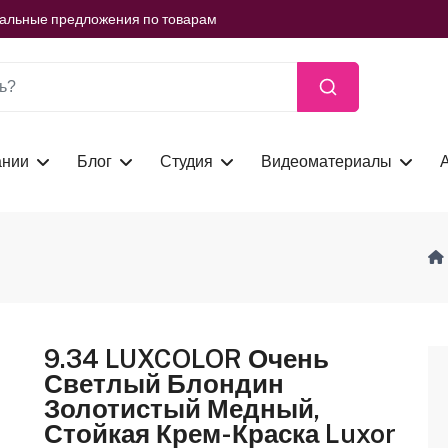
ть сейчас
иальные предложения по товарам
ть сейчас
иальные предложения по товарам
ть сейчас
ании
Блог
Студия
Видеоматериалы
9.34 LUXCOLOR Очень
Светлый Блондин
Золотистый Медный,
Стойкая Крем-Краска Luxor