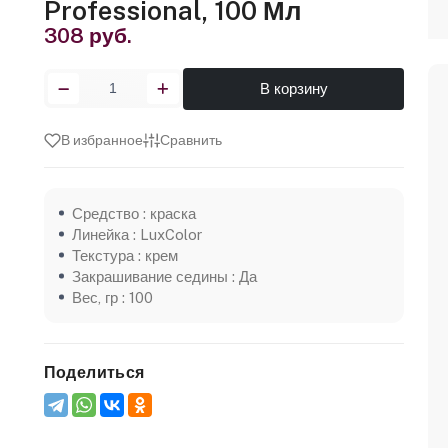
Professional, 100 Мл
308 руб.
В корзину
В избранное
Сравнить
Средство : краска
Линейка : LuxColor
Текстура : крем
Закрашивание седины : Да
Вес, гр : 100
Поделиться