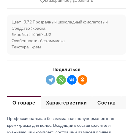
В избранное
Сравнить
Цвет : 0.72 Прозрачный шоколадный фиолетовый
Средство : краска
Линейка : Toner-LUX
Особенности : без аммиака
Текстура : крем
Поделиться
О товаре
Характеристики
Состав
Сп
Профессиональная безаммиачная полуперманентная
крем-краска для волос. Входящий в состав красителя
ухаживающий комплекс, состоящий из масел оливы и