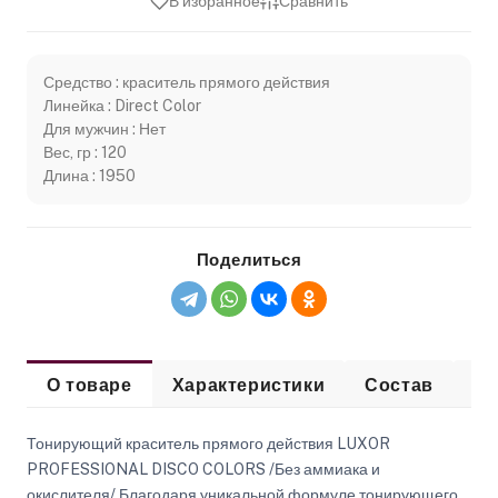
В избранное
Сравнить
Средство : краситель прямого действия
Линейка : Direct Color
Для мужчин : Нет
Вес, гр : 120
Длина : 1950
Поделиться
О товаре
Характеристики
Состав
Сп
Тонирующий краситель прямого действия LUXOR
PROFESSIONAL DISCO COLORS /Без аммиака и
окислителя/ Благодаря уникальной формуле тонирующего