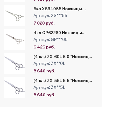
5кл XS94055 Ножницы
парикмахерские Takara 5кл
Артикул: XS***55
XS94055 в чехле
7 020 руб.
4кл GP62260 Ножницы
парикмахерские Takara 4кл
Артикул: GP***60
GP62260 в чехле
6 426 руб.
(4 кл.) ZX-60L 6,0 "Ножницы
"Suntachi " ZX-MP-60L в
Артикул: ZX**0L
чехле
8 640 руб.
(4 кл.) ZX-55L 5,5 "Ножницы
"Suntachi " ZX-MP-55L в
Артикул: ZX**5L
чехле
8 640 руб.