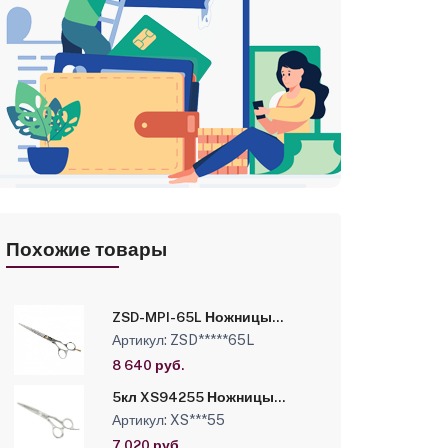
Похожие товары
ZSD-MPI-65L Ножницы
Suntachi Classic Gold 6.5" в
Артикул: ZSD*****65L
чехле
8 640 руб.
5кл XS94255 Ножницы
парикмахерские Takara 5кл
Артикул: XS***55
XS94255 в чехле
7 020 руб.