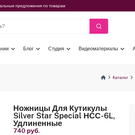
ть сейчас
иальные предложения по товарам
ть сейчас
иальные предложения по товарам
ть сейчас
ании
Блог
Студия
Видеоматериалы
Каталог
Ножницы Для Кутикулы
Silver Star Special НСС-6L,
Удлиненные
740 руб.