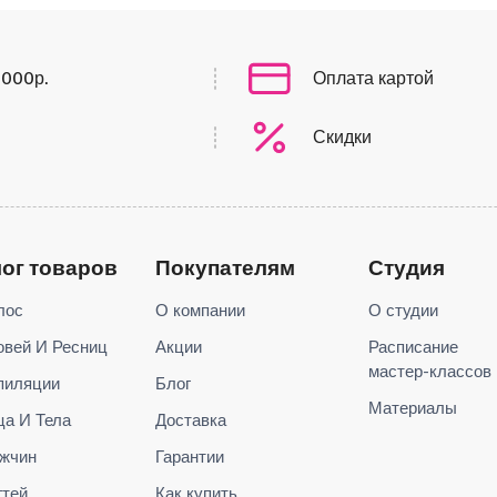
0000р.
Оплата картой
Скидки
лог товаров
Покупателям
Студия
лос
О компании
О студии
овей И Ресниц
Акции
Расписание
мастер-классов
пиляции
Блог
Материалы
ца И Тела
Доставка
жчин
Гарантии
гтей
Как купить