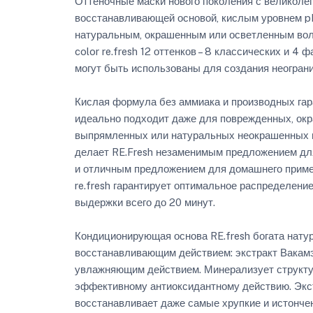
Оттеночные маски нового поколения с великол
восстанавливающей основой, кислым уровнем p
натуральным, окрашенным или осветленным воло
color re.fresh 12 оттенков – 8 классических и 4
могут быть использованы для создания неогран
Кислая формула без аммиака и производных гар
идеально подходит даже для поврежденных, окр
выпрямленных или натуральных неокрашенных в
делает RE.Fresh незаменимым предложением для
и отличным предложением для домашнего примен
re.fresh гарантирует оптимальное распределени
выдержки всего до 20 минут.
Кондиционирующая основа RE.fresh богата нату
восстанавливающим действием: экстракт Вакам
увлажняющим действием. Минерализует структу
эффективному антиоксидантному действию. Экст
восстанавливает даже самые хрупкие и истонче