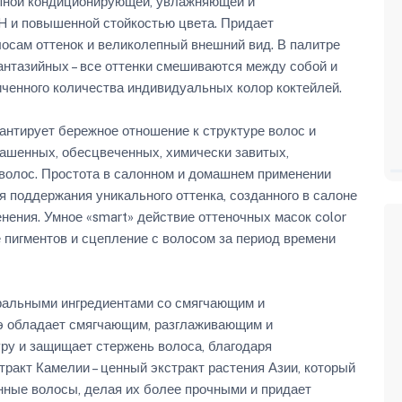
епной кондиционирующей, увлажняющей и
H и повышенной стойкостью цвета. Придает
сам оттенок и великолепный внешний вид. В палитре
 фантазийных – все оттенки смешиваются между собой и
иченного количества индивидуальных колор коктейлей.
антирует бережное отношение к структуре волос и
ашенных, обесцвеченных, химически завитых,
олос. Простота в салонном и домашнем применении
 поддержания уникального оттенка, созданного в салоне
ения. Умное «smart» действие оттеночных масок color
е пигментов и сцепление с волосом за период времени
ральными ингредиентами со смягчающим и
э обладает смягчающим, разглаживающим и
ру и защищает стержень волоса, благодаря
ракт Камелии – ценный экстракт растения Азии, который
нные волосы, делая их более прочными и придает