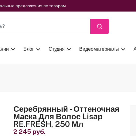
ть сейчас
иальные предложения по товарам
ть сейчас
иальные предложения по товарам
ть сейчас
ании
Блог
Студия
Видеоматериалы
Серебрянный - Оттеночная
Маска Для Волос Lisap
RE.FRESH, 250 Мл
2 245 руб.