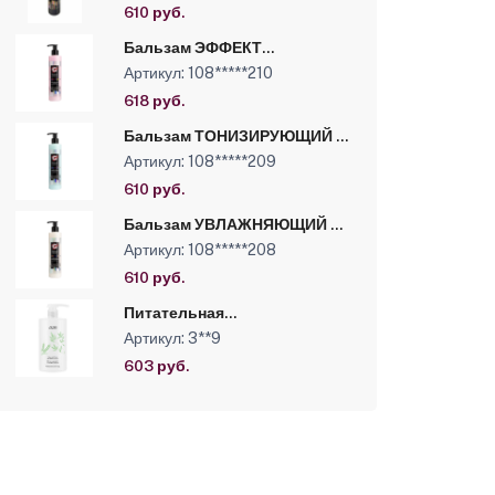
протеинами шелка LUXOR
610 руб.
PROFESSIONAL 330 мл.ЧЗ
Бальзам ЭФФЕКТ
ЛАМИНИРОВАНИЯ
Артикул: 108*****210
Иллюминирующ.с
кератином и
618 руб.
протеин.пшеницы LUXOR
PROFESSIONAL,330мл
Бальзам ТОНИЗИРУЮЩИЙ с
ментолом и аллантоином
Артикул: 108*****209
LUXOR PROFESSIONAL,
флакон с дозатором, 330 мл
610 руб.
ЧЗ
Бальзам УВЛАЖНЯЮЩИЙ с
алоэ вера и аллантоином
Артикул: 108*****208
LUXOR PROFESSIONAL,
флакон с дозатором, 330 мл
610 руб.
ЧЗ
Питательная
восстанавливающая маска
Артикул: 3**9
для волос с экстрактом
Пшеницы и Бамбука линии
603 руб.
Studio Professional, 750 мл