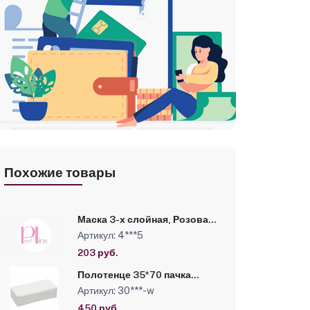
Похожие товары
Маска 3-х слойная, Розовая,
СМС, пакет, Россия,
Артикул: 4***5
ИГРОbeauty, 50шт/уп
203 руб.
Полотенце 35*70 пачка
White line Сетка Комфорт
Артикул: 30***-w
белый №50
450 руб.