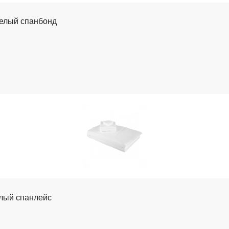
 Белый спанбонд
елый спанлейс