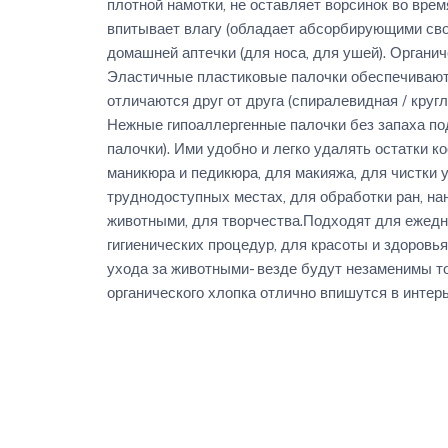
плотной намотки, не оставляет ворсинок во вре
впитывает влагу (обладает абсорбирующими свой
домашней аптечки (для носа, для ушей). Органич
Эластичные пластиковые палочки обеспечивают
отличаются друг от друга (спиралевидная / круг
Нежные гипоаллергенные палочки без запаха по
палочки). Ими удобно и легко удалять остатки к
маникюра и педикюра, для макияжа, для чистки у
труднодоступных местах, для обработки ран, нан
животными, для творчества.Подходят для ежедн
гигиенических процедур, для красоты и здоровья,
ухода за животными- везде будут незаменимы то
органического хлопка отлично впишутся в интер