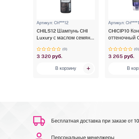
0
Артикул: CH***12
Артикул: CH****
ей
CHILS12 Шампунь CHI
CHICIP10 Ко
ий
Luxury с маслом семян
оттеночный C
твия CHI
черного тмина для
COLOR ILLU
(0)
(0
том
мягкого очищения волос,
Платиновый 
3 320 руб.
3 265 руб.
SS, 284г
355 мл
мл
ину
В корзину
В кор
Бесплатная доставка при заказе от 1
Персональные менеджеры