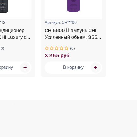
*12
Артикул: CH***00
Артикул: C
ондиционер
CHI5600 Шампунь CHI
CHILM5 М
CHI Luxury с
Усиленный объем, 355
CHI Luxu
мян черного
мл
семян че
(0)
(0)
ажняющий,
«Оживляю
3 355 руб.
2 870 ру
орзину
В корзину
В