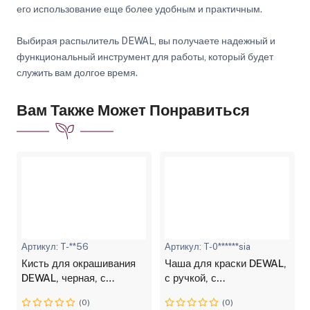
его использование еще более удобным и практичным.
Выбирая распылитель DEWAL, вы получаете надежный и
функциональный инструмент для работы, который будет
служить вам долгое время.
Вам Также Может Понравиться
Артикул: T-**56
Артикул: T-0******sia
Кисть для окрашивания
Чаша для краски DEWAL,
DEWAL, черная, с
с ручкой, с
расческой, с черной
прорезиненной вставкой
(0)
(0)
прямой щетиной, с
330 мл