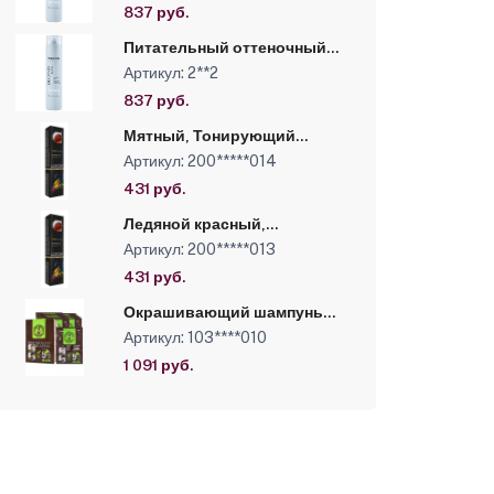
300 мл
837 руб.
Питательный оттеночный
бальзам для оттенков блонд
Артикул: 2**2
серии “Blond Bar”, Бежевый,
300 мл
837 руб.
Мятный, Тонирующий
краситель прямого
Артикул: 200*****014
действия без аммиака и
окислителя Luxor
431 руб.
Professional, 100 мл
Ледяной красный,
Тонирующий краситель
Артикул: 200*****013
прямого действия без
аммиака и оки-ля Luxor
431 руб.
Professional, 100 мл
Окрашивающий шампунь
для волос - КОРИЧНЕВЬІЙ
Артикул: 103****010
марки “MEN’S MASTER 10*25
мл.
1 091 руб.