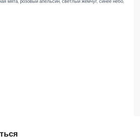
ная мята, розовый апельсин, светлый жемчуг, синее небо,
ться