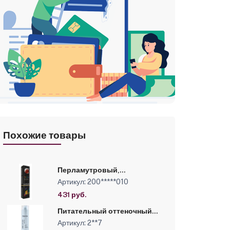
Похожие товары
Перламутровый,
Тонирующий краситель
Артикул: 200*****010
прямого действия без
аммиака и окислителя Luxor
431 руб.
Professional, 100 мл
Питательный оттеночный
бальзам для оттенков блонд
Артикул: 2**7
серии “Blond Bar”, Розовый,