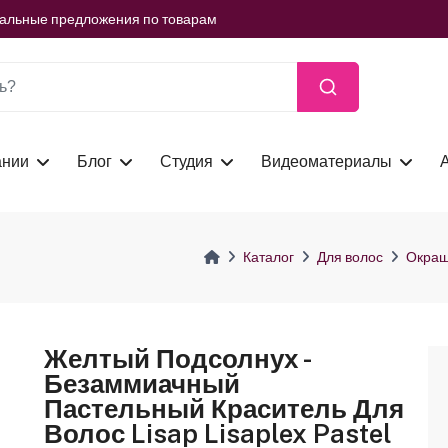
ть сейчас
иальные предложения по товарам
ть сейчас
иальные предложения по товарам
ть сейчас
ании
Блог
Студия
Видеоматериалы
Каталог
Для волос
Окраш
Желтый Подсолнух -
Безаммиачный
Пастельный Краситель Для
Волос Lisap Lisaplex Pastel