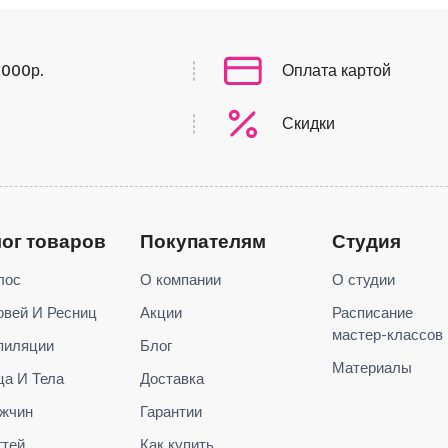
0000р.
Оплата картой
Скидки
лог товаров
Покупателям
Студия
лос
О компании
О студии
овей И Ресниц
Акции
Расписание
мастер-классов
пиляции
Блог
Материалы
ца И Тела
Доставка
жчин
Гарантии
гтей
Как купить