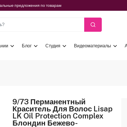
ть сейчас
иальные предложения по товарам
ть сейчас
иальные предложения по товарам
ть сейчас
ании
Блог
Студия
Видеоматериалы
9/73 Перманентный
Краситель Для Волос Lisap
LK Oil Protection Complex
Блондин Бежево-