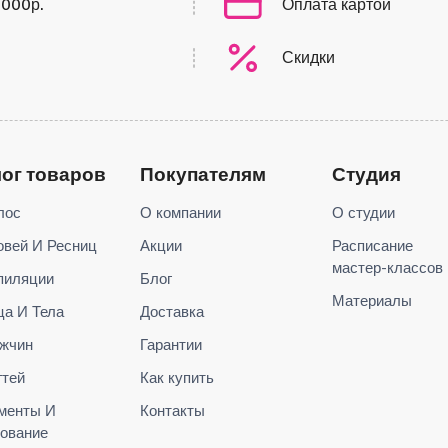
0000р.
Оплата картой
Скидки
лог товаров
Покупателям
Студия
лос
О компании
О студии
овей И Ресниц
Акции
Расписание
мастер-классов
пиляции
Блог
Материалы
ца И Тела
Доставка
жчин
Гарантии
гтей
Как купить
менты И
Контакты
ование