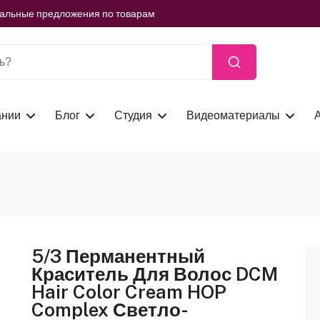
ть сейчас
иальные предложения по товарам
ть сейчас
иальные предложения по товарам
ть сейчас
ании
Блог
Студия
Видеоматериалы
5/3 Перманентный
Краситель Для Волос DCM
Hair Color Cream HOP
Complex Светло-