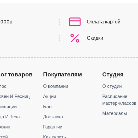
0000р.
Оплата картой
Скидки
лог товаров
Покупателям
Студия
лос
О компании
О студии
овей И Ресниц
Акции
Расписание
мастер-классов
пиляции
Блог
Материалы
ца И Тела
Доставка
жчин
Гарантии
гтей
Как купить