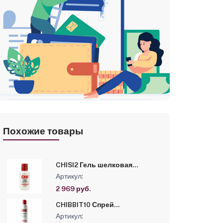
Похожие товары
CHISI2 Гель шелковая
инфузия CHI INFRA с
Артикул:
ароматом BOTANICAL BLISS,
59мл
2 969 руб.
CHIBBIT10 Спрей
текстурирующий двойного
Артикул:
действия CHI INFRA с