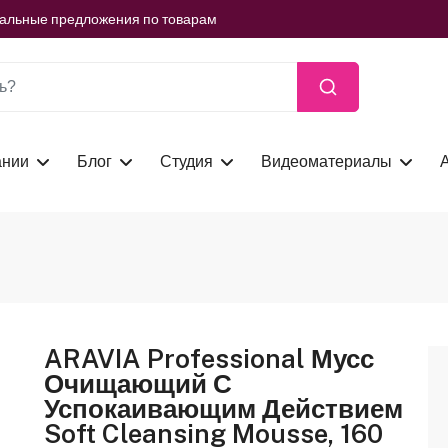
ть сейчас
иальные предложения по товарам
ть сейчас
иальные предложения по товарам
ть сейчас
ании
Блог
Студия
Видеоматериалы
ARAVIA Professional Мусс
Очищающий С
Успокаивающим Действием
Soft Cleansing Mousse, 160