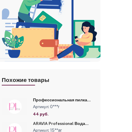
зывы
Похожие товары
Профессиональная пилка
для искусственных ногтей
Артикул: 0***r
(серая, полукруглая,
150/180) №0566
44 руб.
ARAVIA Professional Вода
косметическая с
Артикул: 15**ar