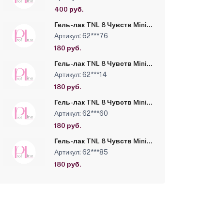
биофлавоноидами
Mineralized Cosmetic Water,
400 руб.
250 мл
Гель-лак TNL 8 Чувств Mini
№272 - пастельная орхидея
Артикул: 62***76
(6 мл)
180 руб.
Гель-лак TNL 8 Чувств Mini
№231 - малиновый джем (6
Артикул: 62***14
мл)
180 руб.
Гель-лак TNL 8 Чувств Mini
№067 - яркий малиновый (6
Артикул: 62***60
мл)
180 руб.
Гель-лак TNL 8 Чувств Mini
№022 - персидский
Артикул: 62***85
розовый (6 мл)
180 руб.