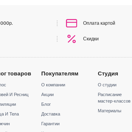
0000р.
Оплата картой
Скидки
лог товаров
Покупателям
Студия
лос
О компании
О студии
овей И Ресниц
Акции
Расписание
мастер-классов
пиляции
Блог
Материалы
ца И Тела
Доставка
жчин
Гарантии