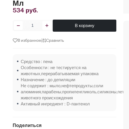
Мл
534 руб.
В корзину
В избранное
Сравнить
Средство : пена
Особенности : не тестируется на
животных,перерабатываемая упаковка
Назначение : до депиляции
Не содержит : мыло,нефтепродукты,соли
алюминия,парабены,пропиленгликоль,силиконы,петро
животного происхождения
Активный ингредиент : D-пантенол
Поделиться