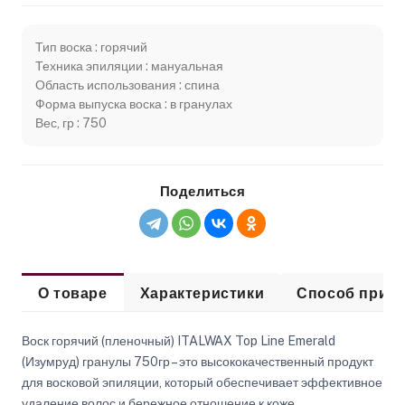
Тип воска : горячий
Техника эпиляции : мануальная
Область использования : спина
Форма выпуска воска : в гранулах
Вес, гр : 750
Поделиться
О товаре
Характеристики
Способ прим
Воск горячий (пленочный) ITALWAX Top Line Emerald
(Изумруд) гранулы 750гр – это высококачественный продукт
для восковой эпиляции, который обеспечивает эффективное
удаление волос и бережное отношение к коже.