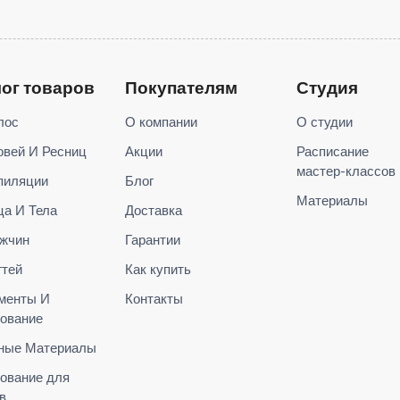
лог товаров
Покупателям
Студия
лос
О компании
О студии
овей И Ресниц
Акции
Расписание
мастер-классов
пиляции
Блог
Материалы
ца И Тела
Доставка
жчин
Гарантии
гтей
Как купить
менты И
Контакты
ование
ные Материалы
ование для
в