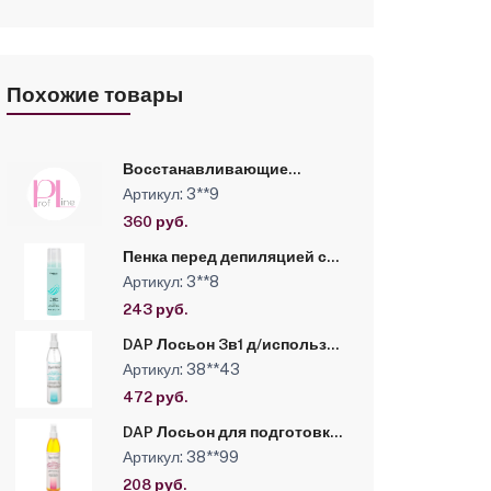
Похожие товары
Восстанавливающие
сливки с Пантенолом и
Артикул: 3**9
Гиалуроновой кислотой
Kapous, 500 мл
360 руб.
Пенка перед депиляцией с
экстрактом Шалфея Kapous,
Артикул: 3**8
225 мл
243 руб.
DAP Лосьон 3в1 д/использ
после процедуры депил
Артикул: 38**43
замедл роста волос против
вросш волос с увл эф 320
472 руб.
мл
DAP Лосьон для подготовки
к депиляции, снижающий
Артикул: 38**99
дискомфортные ощущения
во время процедуры 320 мл
208 руб.