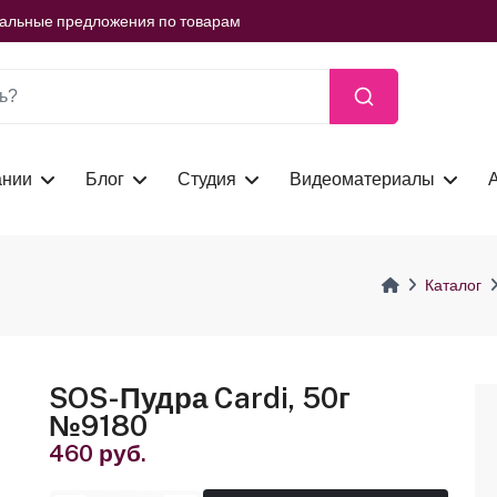
ть сейчас
иальные предложения по товарам
ть сейчас
иальные предложения по товарам
ть сейчас
ании
Блог
Студия
Видеоматериалы
Каталог
SOS-Пудра Cardi, 50г
№9180
460 руб.