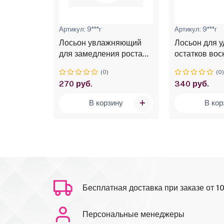
Артикул: 9***r
Артикул: 9***r
сших
Лосьон увлажняющий
Лосьон для 
 №6460
для замедления роста
остатков во
волос (алоэ, гидрованс,
EPIL (алоэ),
(0)
(0
молочная кислота), 150
№9041
270 руб.
340 руб.
мл №9045
ину
В корзину
В кор
Бесплатная доставка при заказе от 1
Персональные менеджеры