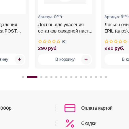
Артикул: 9***r
Артикул: 9***
удаления
Лосьон для удаления
Лосьон оч
ска POST
остатков сахарной пасты
EPIL (алоэ)
 250мл
POST EPIL (гидрованс),
№9040
)
(0)
250 мл №9042
290 руб.
290 руб.
зину
В корзину
В к
0000р.
Оплата картой
Скидки