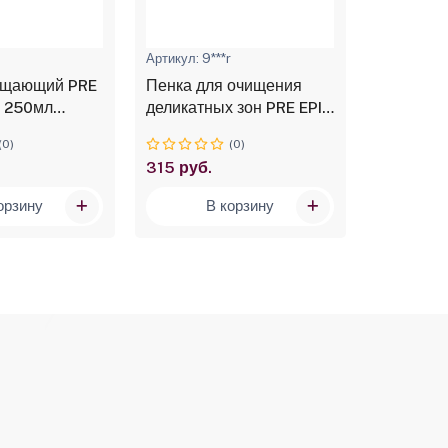
r
Артикул: 9***r
Артикул: 9*
ищающий PRE
Пенка для очищения
Молочко
, 250мл
деликатных зон PRE EPIL
восстан
(гидролат ромашки,
POST EPI
(0)
(0)
алоэ, гидрованс), 160мл
№9043
315 руб.
450 руб.
№9039
орзину
В корзину
В