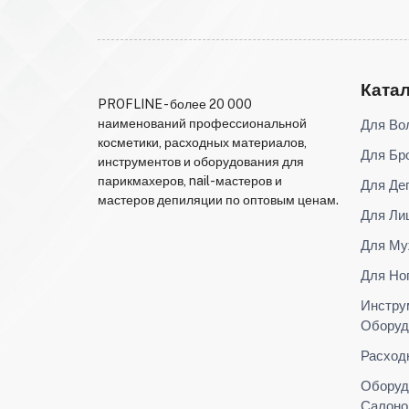
Ката
PROFLINE - более 20 000
Для Во
наименований профессиональной
косметики, расходных материалов,
Для Бр
инструментов и оборудования для
парикмахеров, nail-мастеров и
Для Де
мастеров депиляции по оптовым ценам.
Для Ли
Для Му
Для Но
Инстру
Оборуд
Расход
Оборуд
Салоно