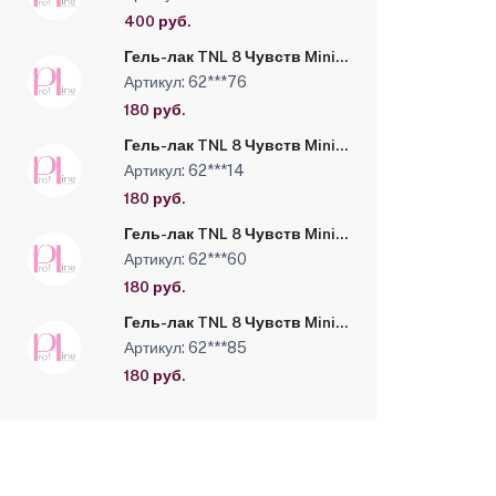
биофлавоноидами
Mineralized Cosmetic Water,
400 руб.
250 мл
Гель-лак TNL 8 Чувств Mini
№272 - пастельная орхидея
Артикул: 62***76
(6 мл)
180 руб.
Гель-лак TNL 8 Чувств Mini
№231 - малиновый джем (6
Артикул: 62***14
мл)
180 руб.
Гель-лак TNL 8 Чувств Mini
№067 - яркий малиновый (6
Артикул: 62***60
мл)
180 руб.
Гель-лак TNL 8 Чувств Mini
№022 - персидский
Артикул: 62***85
розовый (6 мл)
180 руб.