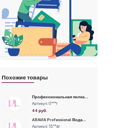
зывы
Похожие товары
Профессиональная пилка
для искусственных ногтей
Артикул: 0***r
(серая, полукруглая,
150/180) №0566
44 руб.
ARAVIA Professional Вода
косметическая с
Артикул: 15**ar