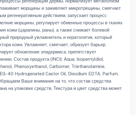
т процессы регенерации дермы, нормализует метаболизм
зглаживает морщины и заживляет микротрещины, смягчает
ным регенеративным действием, запускает процесс
 мелкие морщины, регулирует обменные процессы в тканях
я кожи (царапины, раны), а также снижает болевой
ный природный увлажнитель и кератолитик, который
тора кожи. Увлажняет, смягчает, образует барьер,
лирует обновление эпидермиса, препятствует
ию. Состав продукта (INCI): Aqua, Isopentyldiol,
thenol, Phenoxyethanol, Carbomer, Triethanolamine,
, PEG-40 Hydrogenated Castor Oil, Disodium EDTA, Parfum,
. Обращаем Ваше внимание на то, что состав средства
на на упаковке средств. Текстура и цвет средства может