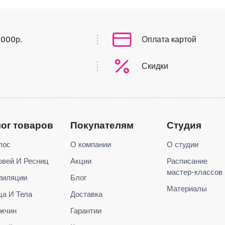
0000р.
Оплата картой
Скидки
лог товаров
Покупателям
Студия
лос
О компании
О студии
овей И Ресниц
Акции
Расписание
мастер-классов
пиляции
Блог
Материалы
ца И Тела
Доставка
жчин
Гарантии