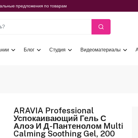
ть сейчас
иальные предложения по товарам
ть сейчас
иальные предложения по товарам
ть сейчас
ании
Блог
Студия
Видеоматериалы
ARAVIA Professional
Успокаивающий Гель С
Алоэ И Д-Пантенолом Multi
Calming Soothing Gel, 200