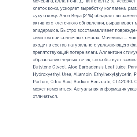
мочевина, аллантоин. Д-пантенол (2 %) ускоряе
клеток кожи, ускоряет выработку коллагена, ра
сухую кожу. Алоэ Вера (2 %) обладает выражен
активного клеточного обновления, выравнивает
эпидермиса. Быстро восстанавливает повреждени
симптом при солнечных ожогах. Мочевина — мощ
входит в состав натурального увлажняющего фак
препятствующий потере влаги. Аллантоин стиму
образованию черных точек, способствует заживлен
Butylene Glycol, Aloe Barbadensis Leaf Juice, Pan
Hydroxyethyl Urea, Allantoin, Ethylhexylglycerin
Parfum, Citric Acid, Sodium Benzoate, CI 42090
может измениться. Актуальная информация указа
отличаться.