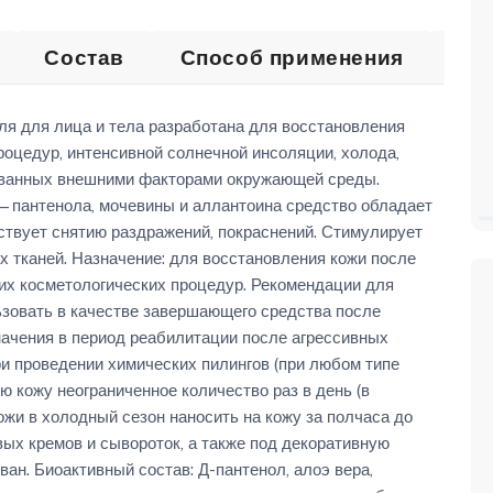
Состав
Способ применения
От
я для лица и тела разработана для восстановления
оцедур, интенсивной солнечной инсоляции, холода,
званных внешними факторами окружающей среды.
 —пантенола, мочевины и аллантоина средство обладает
вует снятию раздражений, покраснений. Стимулирует
 тканей. Назначение: для восстановления кожи после
их косметологических процедур. Рекомендации для
зовать в качестве завершающего средства после
начения в период реабилитации после агрессивных
и проведении химических пилингов (при любом типе
ю кожу неограниченное количество раз в день (в
ожи в холодный сезон наносить на кожу за полчаса до
ых кремов и сывороток, а также под декоративную
ан. Биоактивный состав: Д-пантенол, алоэ вера,