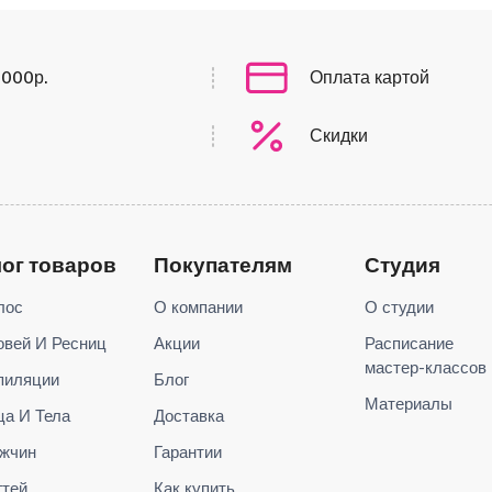
0000р.
Оплата картой
Скидки
лог товаров
Покупателям
Студия
лос
О компании
О студии
овей И Ресниц
Акции
Расписание
мастер-классов
пиляции
Блог
Материалы
ца И Тела
Доставка
жчин
Гарантии
гтей
Как купить