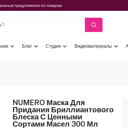
ть сейчас
иальные предложения по товарам
ть сейчас
иальные предложения по товарам
ть сейчас
ании
Блог
Студия
Видеоматериалы
NUMERO Маска Для
Придания Бриллиантового
Блеска С Ценными
Сортами Масел 300 Мл