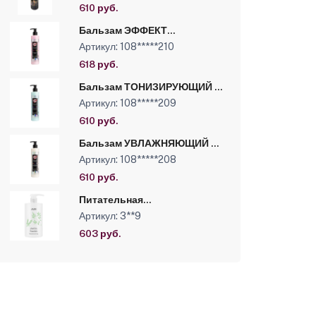
протеинами шелка LUXOR
610 руб.
PROFESSIONAL 330 мл.ЧЗ
Бальзам ЭФФЕКТ
ЛАМИНИРОВАНИЯ
Артикул: 108*****210
Иллюминирующ.с
кератином и
618 руб.
протеин.пшеницы LUXOR
PROFESSIONAL,330мл
Бальзам ТОНИЗИРУЮЩИЙ с
ментолом и аллантоином
Артикул: 108*****209
LUXOR PROFESSIONAL,
флакон с дозатором, 330 мл
610 руб.
ЧЗ
Бальзам УВЛАЖНЯЮЩИЙ с
алоэ вера и аллантоином
Артикул: 108*****208
LUXOR PROFESSIONAL,
флакон с дозатором, 330 мл
610 руб.
ЧЗ
Питательная
восстанавливающая маска
Артикул: 3**9
для волос с экстрактом
Пшеницы и Бамбука линии
603 руб.
Studio Professional, 750 мл