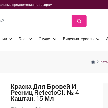
ть сейчас
иальные предложения по товарам
ть сейчас
иальные предложения по товарам
ть сейчас
ании
Блог
Студия
Видеоматериалы
Ката
Краска Для Бровей И
Ресниц RefectoCil № 4
Каштан, 15 Мл