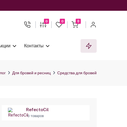
0
0
0
Акции
Контакты
лог
Для бровей и ресниц
Средства для бровей
RefectoCil
0 товаров