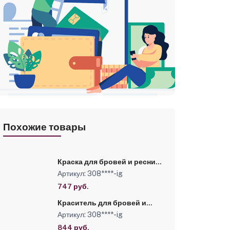
Похожие товары
Краска для бровей и ресниц
RefectoCil № 2 Иссиня-
Артикул: 308****-ig
чёрный, 15 мл
747 руб.
Краситель для бровей и
ресниц RefectoCil № 3.1
Артикул: 308****-ig
Светло-коричневый, 15 мл
844 руб.