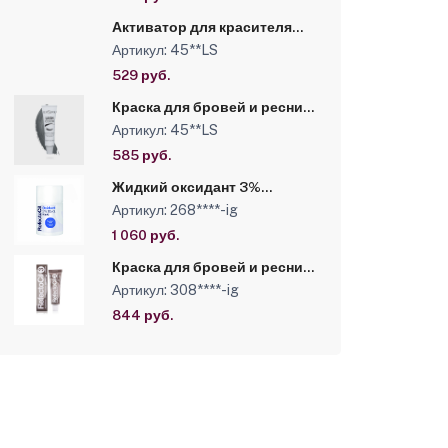
Активатор для красителя
1,8% Levissime LashActivator
Артикул: 45**LS
90 мл
529 руб.
Краска для бровей и ресниц
LeviSsime Lash Color №1.1
Артикул: 45**LS
Графит, 15 мл
585 руб.
Жидкий оксидант 3%
RefectoCil, 100 мл
Артикул: 268****-ig
1 060 руб.
Краска для бровей и ресниц
RefectoCil №3 Коричневый,
Артикул: 308****-ig
15 мл
844 руб.