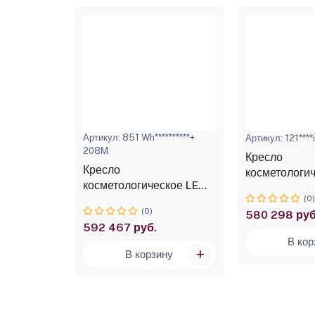
*******+
Артикул: 851 Wh**********+
Артикул: 121****
208M
Кресло
Кресло
косметологи
ское LEMI
косметологическое LEMI
TESERA 4M
(0
ый +
4 NEFOS 6 белый +
(0)
580 298 руб
 матрас +
анатомический матрас +
592 467 руб.
котники
плоские подлокотники
В кор
ину
В корзину