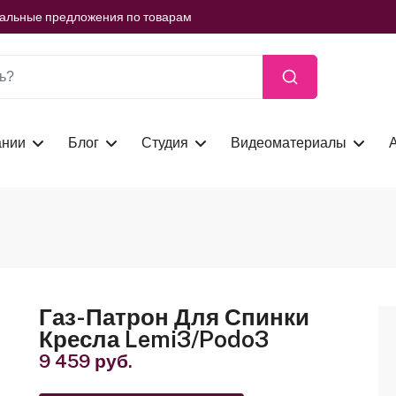
ть сейчас
иальные предложения по товарам
ть сейчас
иальные предложения по товарам
ть сейчас
ании
Блог
Студия
Видеоматериалы
Газ-Патрон Для Спинки
Кресла Lemi3/Podo3
9 459 руб.