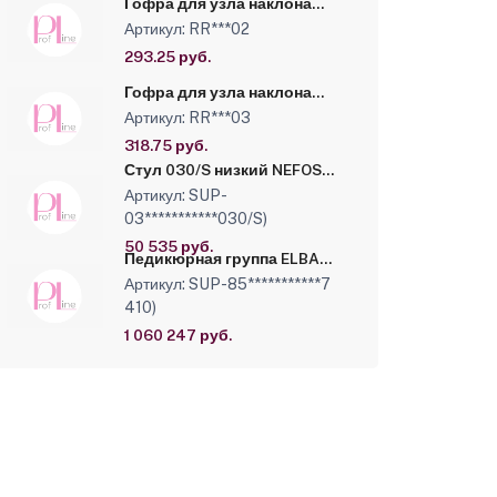
Гофра для узла наклона
малого
Артикул: RR***02
293.25 руб.
Гофра для узла наклона
большого
Артикул: RR***03
318.75 руб.
Стул 030/S низкий NEFOS
1155
Артикул: SUP-
03***********030/S)
50 535 руб.
Педикюрная группа ELBA
PEDI SPA кожзам NEFOS 991/
Артикул: SUP-85***********7
Цвет основания - ледяной
410)
белый (Bianco ghiaccio)
1 060 247 руб.