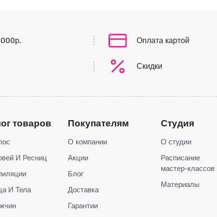
0000р.
Оплата картой
Скидки
лог товаров
Покупателям
Студия
лос
О компании
О студии
овей И Ресниц
Акции
Расписание
мастер-классов
пиляции
Блог
Материалы
ца И Тела
Доставка
жчин
Гарантии