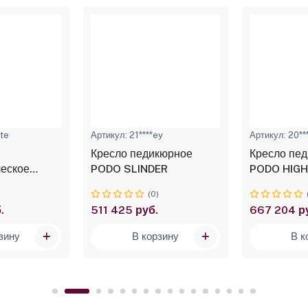
ite
Артикул: 21****ey
Артикул: 20**
Кресло педикюрное
Кресло пе
ческое
PODO SLINDER
PODO HIG
)
(0)
.
511 425 руб.
667 204 р
зину
В корзину
В к