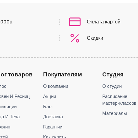
0000р.
Оплата картой
Скидки
лог товаров
Покупателям
Студия
лос
О компании
О студии
овей И Ресниц
Акции
Расписание
мастер-классов
пиляции
Блог
Материалы
ца И Тела
Доставка
жчин
Гарантии
гтей
Как купить