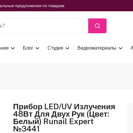
ть сейчас
иальные предложения по товарам
ть сейчас
иальные предложения по товарам
ть сейчас
ании
Блог
Студия
Видеоматериалы
Прибор LED/UV Излучения
48Вт Для Двух Рук (цвет:
Белый) Runail Expert
№3441