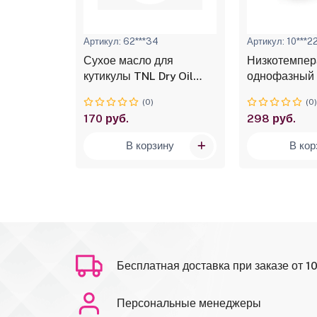
Артикул: 62***34
Артикул: 10***2
ое
Сухое масло для
Низкотемпер
таминами
кутикулы TNL Dry Oil
однофазный 
 "Fiber
(сорбет), 15 мл
ADRICOCO L
(0)
(0
 vitamins
№06 цветуща
170 руб.
298 руб.
el, 15 мл
15 мл
ину
В корзину
В кор
Бесплатная доставка при заказе от 1
Персональные менеджеры