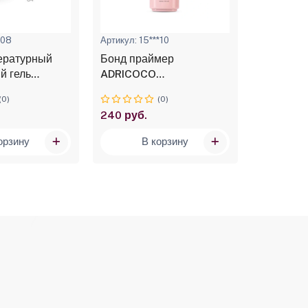
*08
Артикул: 15***10
Артикул: 10
ературный
Бонд праймер
Низкоте
й гель
ADRICOCO
однофазн
Low heat
бескислотный (15 мл.)
ADRICOC
(0)
(0)
ок лотоса,
№12 нат
240 руб.
318 руб.
кашемир,
орзину
В корзину
В