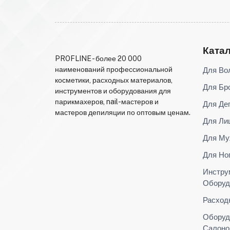
Ката
PROFLINE - более 20 000
Для Во
наименований профессиональной
косметики, расходных материалов,
Для Бр
инструментов и оборудования для
парикмахеров, nail-мастеров и
Для Де
мастеров депиляции по оптовым ценам.
Для Ли
Для Му
Для Но
Инстру
Оборуд
Расход
Оборуд
Салоно