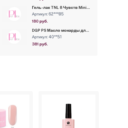
Гель-лак TNL 8 Чувств Mini
№022 - персидский
Артикул: 62***85
розовый (6 мл)
180 руб.
DGP PS Масло монарды для
ногтей и кутикулы 10 мл
Артикул: 40**51
381 руб.