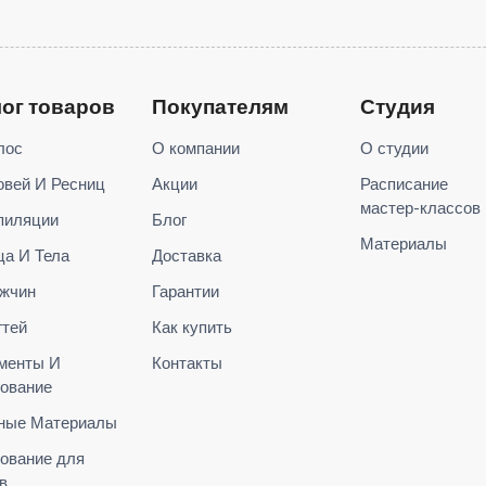
лог товаров
Покупателям
Студия
лос
О компании
О студии
овей И Ресниц
Акции
Расписание
мастер-классов
пиляции
Блог
Материалы
ца И Тела
Доставка
жчин
Гарантии
гтей
Как купить
менты И
Контакты
ование
ные Материалы
ование для
в