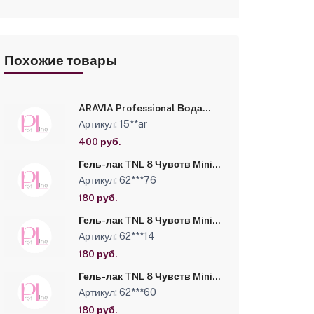
Похожие товары
ARAVIA Professional Вода
косметическая с
Артикул: 15**ar
биофлавоноидами
Mineralized Cosmetic Water,
400 руб.
250 мл
Гель-лак TNL 8 Чувств Mini
№272 - пастельная орхидея
Артикул: 62***76
(6 мл)
180 руб.
Гель-лак TNL 8 Чувств Mini
№231 - малиновый джем (6
Артикул: 62***14
мл)
180 руб.
Гель-лак TNL 8 Чувств Mini
№067 - яркий малиновый (6
Артикул: 62***60
мл)
180 руб.