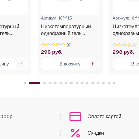
2
Артикул: 10***15
Артикул: 10**
атурный
Низкотемпературный
Низкотемп
гель
однофазный гель
однофазны
ow heat
ADRICOCO Low heat
ADRICOCO 
)
(0)
я сакура,
№05 садовая мальва, 15
№04 лепест
298 руб.
298 руб.
мл
15 мл
зину
В корзину
В к
0000р.
Оплата картой
Скидки