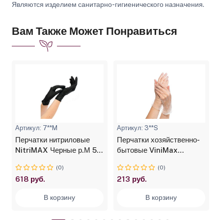
Являются изделием санитарно-гигиенического назначения.
Вам Также Может Понравиться
Артикул: 7**M
Артикул: 3**S
Перчатки нитриловые
Перчатки хозяйственно-
NitriMAX Черные р.М 50
бытовые ViniMax
пар 3,5 гр
виниловые неопудренные
(0)
(0)
гладкие прозрачные
618 руб.
213 руб.
Китай р.S
В корзину
В корзину