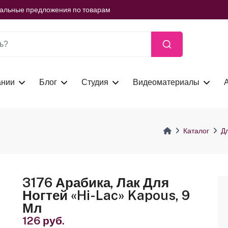
ть сейчас
иальные предложения по товарам
ть сейчас
иальные предложения по товарам
ть сейчас
ании
Блог
Студия
Видеоматериалы
Каталог
Д
3176 Арабика, Лак Для
Ногтей «Hi-Lac» Kapous, 9
Мл
126 руб.