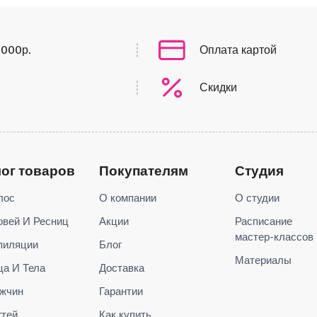
0000р.
Оплата картой
Скидки
лог товаров
Покупателям
Студия
лос
О компании
О студии
овей И Ресниц
Акции
Расписание
мастер-классов
пиляции
Блог
Материалы
ца И Тела
Доставка
жчин
Гарантии
гтей
Как купить