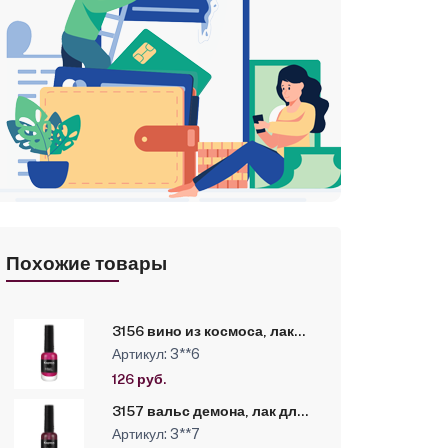
Похожие товары
3156 вино из космоса, лак
для ногтей «Hi-Lac» Kapous,
Артикул: 3**6
9 мл
126 руб.
3157 вальс демона, лак для
ногтей «Hi-Lac» Kapous, 9 мл
Артикул: 3**7