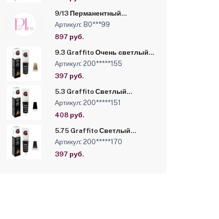
9/13 Перманентный
краситель Brelil Colorianne
Артикул: B0***99
Prestige, 100 мл /Песочный
очень светлый блонд
897 руб.
9.3 Graffito Очень светлый
блондин золотистый,
Артикул: 200*****155
Стойкая крем-краска Luxor
Professional, 100 мл
397 руб.
5.3 Graffito Светлый
коричневый золотистый,
Артикул: 200*****151
Стойкая крем-краска Luxor
Professional, 100 мл.
408 руб.
5.75 Graffito Светлый
коричневый шоколадный
Артикул: 200*****170
махагоновый, Стойкая
крем-краска Luxor
397 руб.
Professional, 100 мл