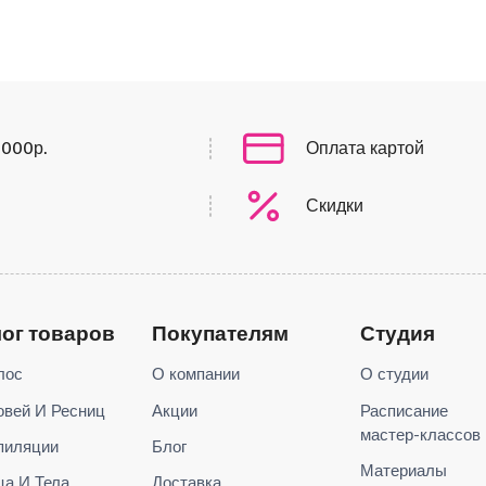
0000р.
Оплата картой
Скидки
лог товаров
Покупателям
Студия
лос
О компании
О студии
овей И Ресниц
Акции
Расписание
мастер-классов
пиляции
Блог
Материалы
ца И Тела
Доставка