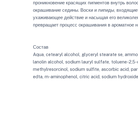
проникновение красящих пигментов внутрь волос
окрашивание седины. Воски и липиды, входящие 
ухаживающее действие и насыщая его великоле
превращает процесс окрашивания в ароматное 
Состав
Aqua, cetearyl alcohol, glyceryl stearate se, ammo
lanolin alcohol, sodium lauryl sulfate, toluene-2,5
methylresorcinol, sodium sulfite, ascorbic acid, p
edta, m-aminophenol, citric acid, sodium hydroxid