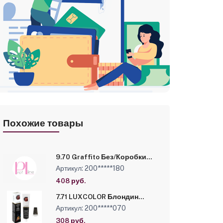
Похожие товары
9.70 Graffito Без/Коробки
Очень светлый блондин
Артикул: 200*****180
интенсивный шоколадный,
Стойкая крем-краска Luxor
408 руб.
Professional,100 мл
(10131010/180325/5087930/4)
7.71 LUXCOLOR Блондин
шоколадный пепельный,
Артикул: 200*****070
Стойкая крем-краска Luxor
Professional, 100 мл
308 руб.