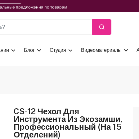
ть сейчас
иальные предложения по товарам
ть сейчас
иальные предложения по товарам
ть сейчас
ании
Блог
Студия
Видеоматериалы
CS-12 Чехол Для
Инструмента Из Экозамши,
Профессиональный (на 15
Отделений)