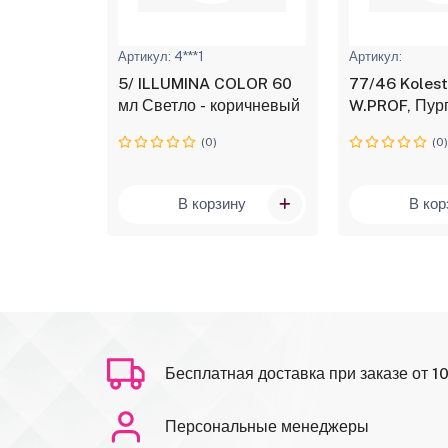
Артикул: 4***1
Артикул:
5/ ILLUMINA COLOR 60
77/46 Koleston Perfekt
мл Светло - коричневый
W.PROF, Пур
муза, крем-к
(0)
(0
ину
В корзину
В кор
Бесплатная доставка при заказе от 1
Персональные менеджеры