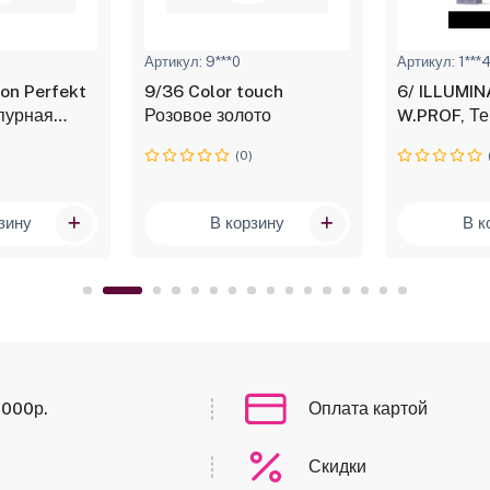
Артикул: 9***0
Артикул: 1***
9/36 Color touch
6/ ILLUMINA COLOR,
пурная
Розовое золото
W.PROF, Те
раска, 60 мл
стойкая кр
)
(0)
мл
зину
В корзину
В к
0000р.
Оплата картой
Скидки