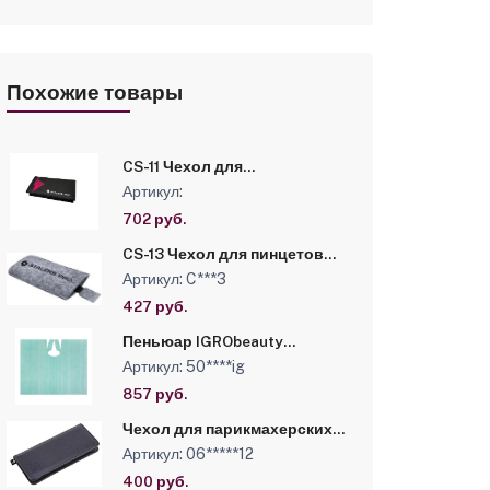
Похожие товары
CS-11 Чехол для
инструмента тканевый,
Артикул:
профессиональный (на 18
отделений)
702 руб.
CS-13 Чехол для пинцетов
фетровый,
Артикул: C***3
профессиональный (на 4
шт)
427 руб.
Пеньюар IGRObeauty
110*160cм 1уп (50 шт)
Артикул: 50****ig
Зеленый полиэтилен 20мкр
857 руб.
Чехол для парикмахерских
ножниц
Артикул: 06*****12
400 руб.