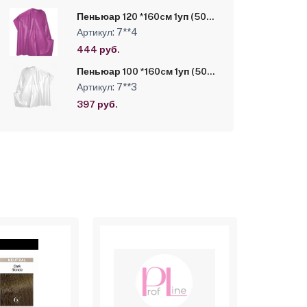
Пеньюар 120 *160cм 1уп (50
шт) цвет розовый
Артикул: 7**4
444 руб.
Пеньюар 100 *160cм 1уп (50
шт) 15 мк полиэтилен
Артикул: 7**3
397 руб.