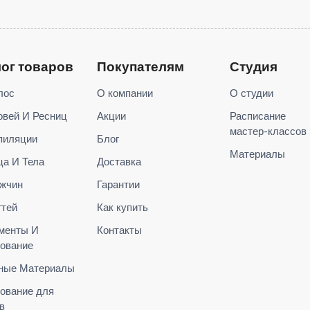
лог товаров
Покупателям
Студия
лос
О компании
О студии
овей И Ресниц
Акции
Расписание
мастер-классов
пиляции
Блог
Материалы
ца И Тела
Доставка
жчин
Гарантии
гтей
Как купить
менты И
Контакты
ование
ные Материалы
ование для
в