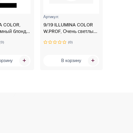
4
Артикул:
Артикул: C
9/19 ILLUMINA COLOR
CHI9099 
мный блонд,
W.PROF, Очень светлый
для волос
ем-краска, 60
блонд пепельный
Permanen
(0)
(0)
сандре, стойкая крем-
Color CLE
краска, 60 мл
85г
орзину
В корзину
В