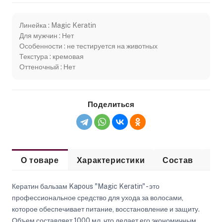
Линейка : Magic Keratin
Для мужчин : Нет
Особенности : не тестируется на животных
Текстура : кремовая
Оттеночный : Нет
Поделиться
О товаре
Характеристики
Состав
Сп
Кератин бальзам Kapous "Magic Keratin" - это
профессиональное средство для ухода за волосами,
которое обеспечивает питание, восстановление и защиту.
Объем составляет 1000 мл, что делает его экономичным