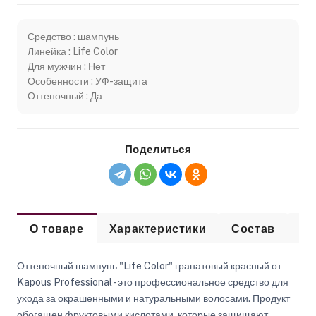
Средство : шампунь
Линейка : Life Color
Для мужчин : Нет
Особенности : УФ-защита
Оттеночный : Да
Поделиться
О товаре
Характеристики
Состав
Сп
Оттеночный шампунь "Life Color" гранатовый красный от
Kapous Professional - это профессиональное средство для
ухода за окрашенными и натуральными волосами. Продукт
обогащен фруктовыми кислотами, которые защищают