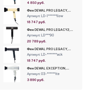
4 850 руб.
Фен DEWAL PRO LEGACY,
сливочный, 1700W,
Артикул: LD-1******llow
бесщеточный мотор,
ионизация, 2 насадки +
18 747 руб.
диффузор, провод 3м
Фен DEWAL PRO LEGACY2,
складной, 1600W,
Артикул: LD***90
бесщеточный
мотор,ионизация, 4 насадки
20 789 руб.
+ диффузор, провод 3м
Фен DEWAL PRO LEGACY,
черный, 1700W,
Артикул: LD-*******ack
бесщеточный мотор,
ионизация, 2 насадки +
18 747 руб.
диффузор, провод 3м
Фен DEWAL EXCEPTION,
белый, вес 570гр, 2200Вт, 2
Артикул: 03-******ite
насадки, провод 3м
3 890 руб.