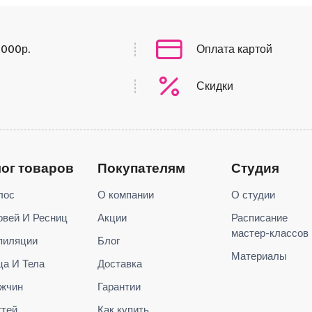
0000р.
Оплата картой
Скидки
лог товаров
Покупателям
Студия
лос
О компании
О студии
овей И Ресниц
Акции
Расписание
мастер-классов
пиляции
Блог
Материалы
ца И Тела
Доставка
жчин
Гарантии
гтей
Как купить