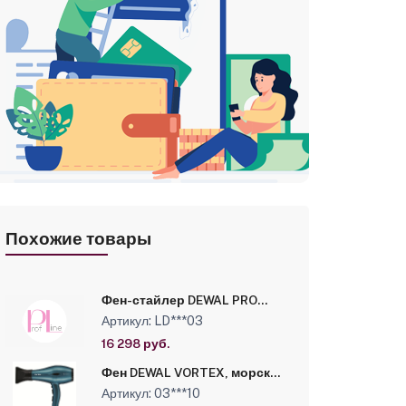
Похожие товары
Фен-стайлер DEWAL PRO
LEGACY, 1300Вт,
Артикул: LD***03
беcщеточный мотор, 4
насадки, провод 3м
16 298 руб.
Фен DEWAL VORTEX, морская
волна, 2600Вт, ионизация,
Артикул: 03***10
2нас, провод 3м