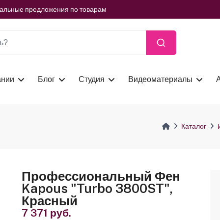
ть сейчас
иальные предложения по товарам
ть сейчас
иальные предложения по товарам
ть сейчас
ании
Блог
Студия
Видеоматериалы
Каталог
Профессиональный Фен
Kapous "Turbo 3800ST",
Красный
7 371 руб.