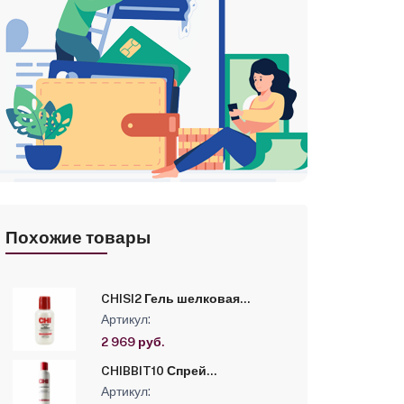
Похожие товары
CHISI2 Гель шелковая
инфузия CHI INFRA с
Артикул:
ароматом BOTANICAL BLISS,
59мл
2 969 руб.
CHIBBIT10 Спрей
текстурирующий двойного
Артикул:
действия CHI INFRA с