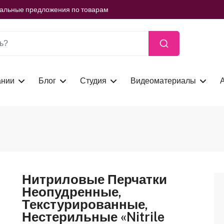
ть сейчас
иальные предложения по товарам
ть сейчас
иальные предложения по товарам
ть сейчас
ании
Блог
Студия
Видеоматериалы
Нитриловые Перчатки
Неопудренные,
Текстурированные,
Нестерильные «Nitrile