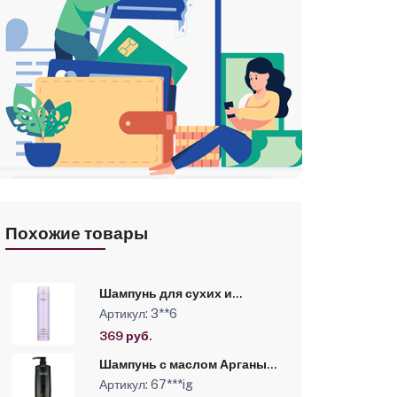
Похожие товары
Шампунь для сухих и
повреждённых волос
Артикул: 3**6
«PerfectSilk» Kapous, 300 мл
369 руб.
Шампунь с маслом Арганы
для сухих и поврежденных
Артикул: 67***ig
волос /Argan Shampoo Nirvel