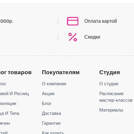
0000р.
Оплата картой
Скидки
лог товаров
Покупателям
Студия
лос
О компании
О студии
овей И Ресниц
Акции
Расписание
мастер-классов
пиляции
Блог
Материалы
ца И Тела
Доставка
жчин
Гарантии
гтей
Как купить