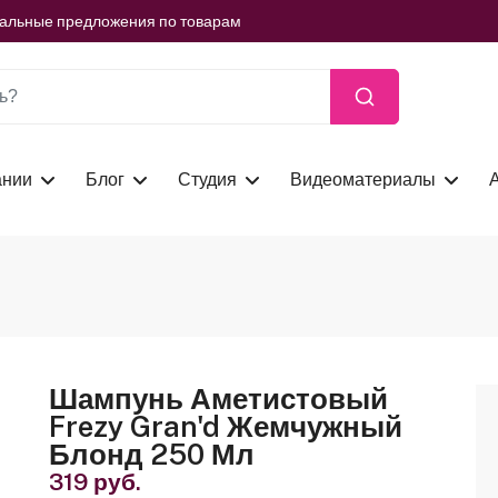
ть сейчас
иальные предложения по товарам
ть сейчас
иальные предложения по товарам
ть сейчас
ании
Блог
Студия
Видеоматериалы
Шампунь Аметистовый
Frezy Gran'd Жемчужный
Блонд 250 Мл
319 руб.