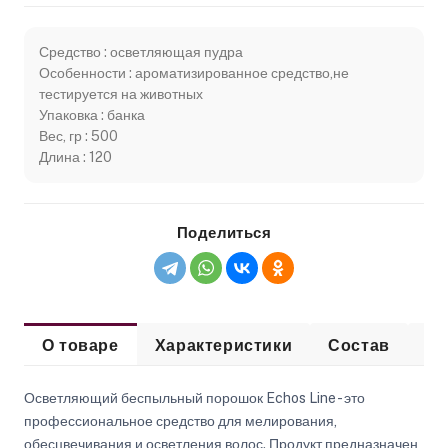
Средство : осветляющая пудра
Особенности : ароматизированное средство,не
тестируется на животных
Упаковка : банка
Вес, гр : 500
Длина : 120
Поделиться
О товаре
Характеристики
Состав
О
Осветляющий беспыльный порошок Echos Line - это
профессиональное средство для мелирования,
обесцвечивания и осветления волос. Продукт предназначен